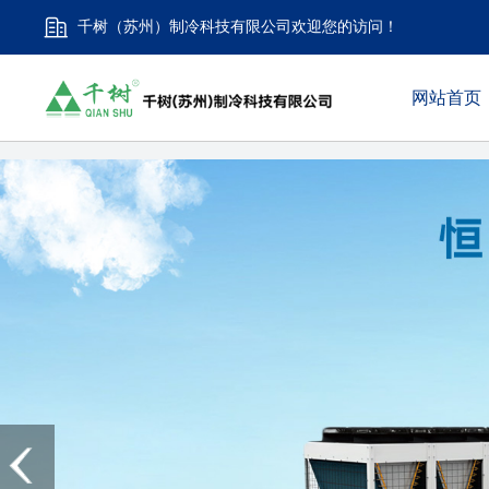
千树（苏州）制冷科技有限公司欢迎您的访问！
网站首页