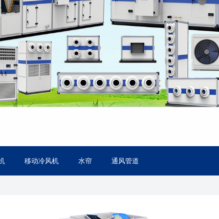
机
移动冷风机
水帘
通风管道