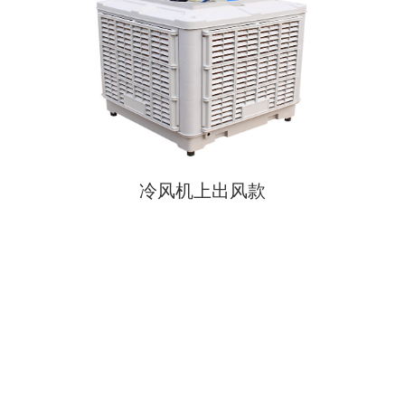
冷风机上出风款