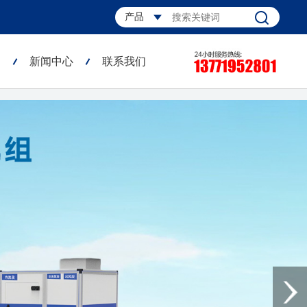
产品
例
新闻中心
联系我们