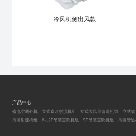
冷风机侧出风款
产品中心
省电空调外机
立式直吹射流机组
立式大风量管道机组
立式管
吊装射流机组
8-12P吊装直吹机组
5P吊装直吹机组
吊装管道