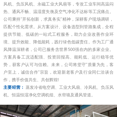
风机、负压风机、永磁工业大风扇等，专攻工业车间高温闷
热、通风不畅、温湿度失衡及空气净化不达标等工况痛点。
公司秉持"开拓创新，求真务实"精神，深耕客户现场调研，
匹配个性化需求。从方案设计、设备选型到管路集成，全程
提供节能、低碳的一站式工程服务，助力企业改善作业环
境、提升效能、降低能耗，践行绿色低碳责任。作为工厂通
风降温深耕者，公司已服务含世界500强在内的多家企业。
方案具备工况适配强、投资回报高、能耗低、运行稳等优
势，获客户认可与信赖。未来，公司将坚守"质量为先，客
户至上，诚信合作"宗旨，欢迎新老客户及行业同仁洽谈合
作，携手价值共生、共创辉煌!
技术团队
精良的生产、检测设备，技术团队提
主要经营：
蒸发冷省电空调、工业大风扇、冷风机、负压风
供技术支持，预约上门服务。
机、恒温恒湿净化空调机组、水帘墙及通风管道。