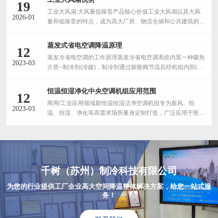
19
工业大风扇:大风量低噪音产品核心价值工业大风扇以其大风
2026-01
量和低噪音的特点，成为高大厂房、物流仓储和公共建筑的理
想通风选择。与传统牛角扇和小型吊扇相比，它能提供更强劲
的气流，同时保持安静的运行环境有效改善工作空间的空气质
蒸发式省电空调降温原理
12
量，提升员工舒适度。...
蒸发冷省电空调的工作原理蒸发冷省电空调系统内置一种吸热
2023-03
介质--制冷剂(冷媒)，制冷剂通过膨胀阀节流后经机组内部(蒸
发器),室内未端将冷气吹向室内，吸收室内空气中的热量，制
冷剂通过管道回到压缩机吸气端，通过压缩机的压缩，提高了
恒温恒湿净化中央空调机组应用范围
12
冷媒的温度，在通过室外机(湿帘散热器)使制冷剂从汽化状态
商用/工业应用领域新恒温恒湿洁净空调机组专为新风、恒
转换为液化状态，在转换的过程中，释放出大量的热量，通过
2023-03
温、恒湿、净化等高需求场所量身定制打造，广泛应用于医
室外机风扇将热量排出，通过周而复始的循环，达到制冷的目
院、制药生物工程、化妆品、食品加工、高精密实验室及电子
的。...
工业等场所，系统采用氟系统一次换热，具有量身定制、运行
稳定、高效节能、安装方便,投资成本低等诸多优势。​...
千树（苏州）制冷科技有限公司
为您的行业提供工厂企业高大空间降温整体解决方案，给您一站式服
务！